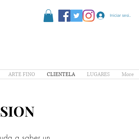
Iniciar sesión
ARTE FINO
CLIENTELA
LUGARES
More
ISION
ISION
yuda a saber un